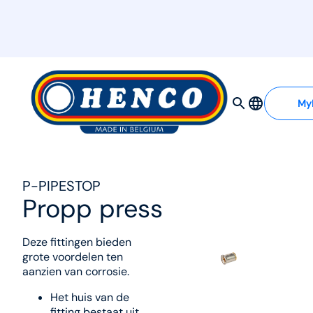
MyHenco
My
P-PIPESTOP
Propp press
Deze fittingen bieden
grote voordelen ten
aanzien van corrosie.
Het huis van de
fitting bestaat uit