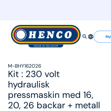
MyHenco
My
M-BHY162026
Kit : 230 volt
hydraulisk
pressmaskin med 16,
20, 26 backar + metall