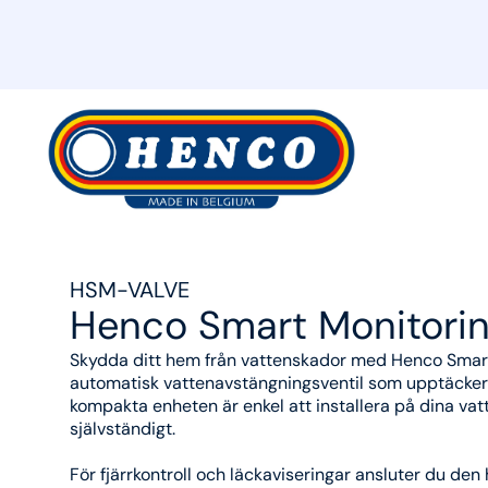
MyHenco
HSM-VALVE
Henco Smart Monitorin
Skydda ditt hem från vattenskador med Henco Smart 
automatisk vattenavstängningsventil som upptäcker l
kompakta enheten är enkel att installera på dina va
självständigt.
För fjärrkontroll och läckaviseringar ansluter du den h