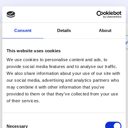
MyHenco
Consent
Details
About
My
This website uses cookies
We use cookies to personalise content and ads, to
provide social media features and to analyse our traffic.
We also share information about your use of our site with
UFH-MDSS-US
our social media, advertising and analytics partners who
Rozdeľovač z
may combine it with other information that you’ve
nehrdzavejúcej ocele -
provided to them or that they’ve collected from your use
of their services.
galón
Rozdeľovač z
Consent
nehrdzavejúcej ocele
Necessary
Selection