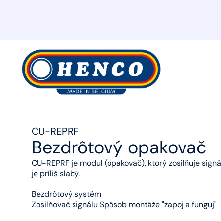
MyHenco
CU-REPRF
Bezdrôtový opakovač
CU-REPRF je modul (opakovač), ktorý zosilňuje sign
je príliš slabý.
Bezdrôtový systém
Zosilňovač signálu Spôsob montáže "zapoj a funguj"