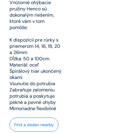
Vnútorné ohýbacie
pružiny Henco sú
dokonalým riešením,
ktoré vám v tom
pomôže:
K dispozícii pre rúrky s
priemerom 14, 16, 18, 20
a 26mm
Dĺžka: 50 a 100cm
Materiál: oceľ
Špirálový tvar ukončený
okami
Vsunutie do potrubia
Zabraňuje zalomeniu
potrubia a poskytuje
pekné a pevné ohyby
Mimoriadne flexibilné
Find a dealer nearby