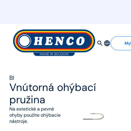
MyHenco
My
BI
Vnútorná ohýbací
pružina
Na estetické a pevné
ohyby použite ohýbacie
nástroje.