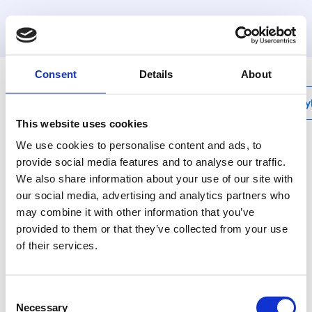
MyHenco
Consent
Details
About
My
This website uses cookies
We use cookies to personalise content and ads, to
provide social media features and to analyse our traffic.
We also share information about your use of our site with
5PG
our social media, advertising and analytics partners who
Kolenový 90° prechod
may combine it with other information that you’ve
s vonkajším závitom
provided to them or that they’ve collected from your use
of their services.
Mosadzné lisovacie
tvarovky Henco pre
plyn: keď je bezpečnosť
Consent
životne dôležitá.
Necessary
Selection