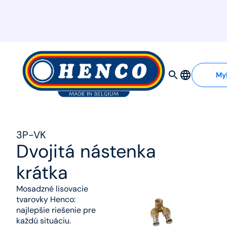
MyHenco
My
3P-VK
Dvojitá nástenka
krátka
Mosadzné lisovacie
tvarovky Henco:
najlepšie riešenie pre
každú situáciu.