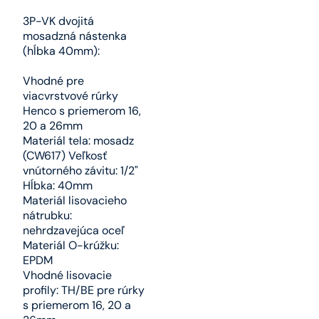
3P-VK dvojitá
mosadzná nástenka
(hĺbka 40mm):
Vhodné pre
viacvrstvové rúrky
Henco s priemerom 16,
20 a 26mm
Materiál tela: mosadz
(CW617) Veľkosť
vnútorného závitu: 1/2"
Hĺbka: 40mm
Materiál lisovacieho
nátrubku:
nehrdzavejúca oceľ
Materiál O-krúžku:
EPDM
Vhodné lisovacie
profily: TH/BE pre rúrky
s priemerom 16, 20 a