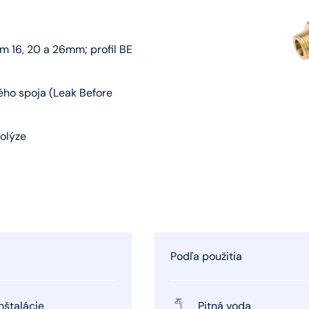
m 16, 20 a 26mm; profil BE
ého spoja (Leak Before
olýze
Podľa použitia
nštalácie
Pitná voda