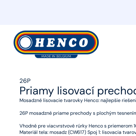
MyHenco
26P
Priamy lisovací prech
Mosadzné lisovacie tvarovky Henco: najlepšie riešeni
26P mosadzné priame prechody s plochým tesnení
Vhodné pre viacvrstvové rúrky Henco s priemerom 1
Materiál tela: mosadz (CW617) Spoj 1: lisovacia tvaro