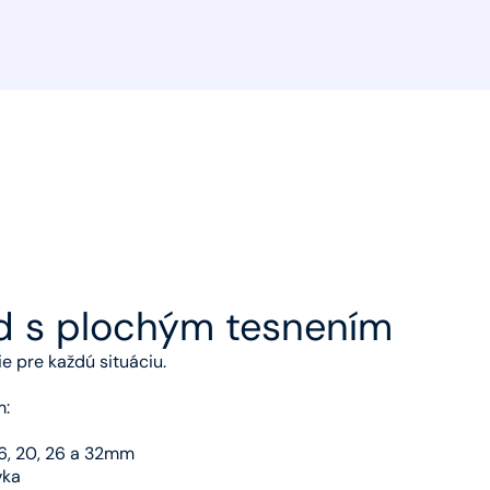
od s plochým tesnením
e pre každú situáciu.
m:
6, 20, 26 a 32mm
vka