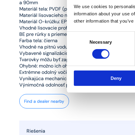
a 90mm
We use cookies to personalis
Materiál tela: PVDF (polyvinylidénfluorid)
information about your use of
Materiál lisovacieho nátrubku: nehrdzavejúca oceľ
other information that you’ve
Materiál O-krúžku: EPDM
Vhodné lisovacie profily: TH/BE pre rúrky s priemero
BE pre rúrky s priemerom 32, 40, 50, 63, 75 a 90mm
Consent
Farba tela: čierna
Necessary
Selection
Vhodné na pitnú vodu a kúrenie
Vybavené signalizáciou nesprávneho zalisovania (Le
Tvarovky môžu byť zapustené bez obaľovacej ochra
Ohybné: možno ich ohnúť až o 10 stupňov
Extrémne odolný voči tlaku a teplote
Vynikajúca mechanická pevnosť
Deny
Výnimočná odolnosť proti chemikáliám a korózii
Find a dealer nearby
Riešenia