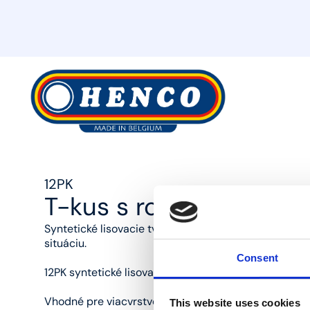
MyHenco
12PK
T-kus s rozšíreným st
Syntetické lisovacie tvarovky Henco z PVDF: najlepši
situáciu.
Consent
12PK syntetické lisovacie ​​T-kusy s rozšíreným stred
Vhodné pre viacvrstvové rúry Henco s priemerom 16, 1
This website uses cookies