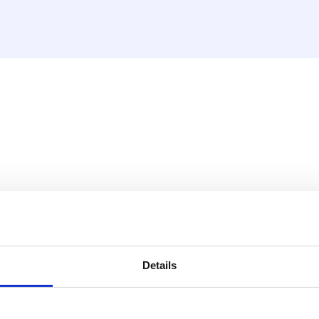
redom
e riešenie pre každú
Details
om:
8, 20, 26, 32, 40, 50, 63, 75