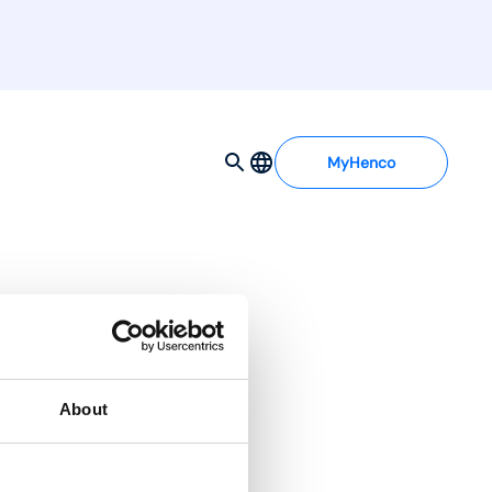
MyHenco
About