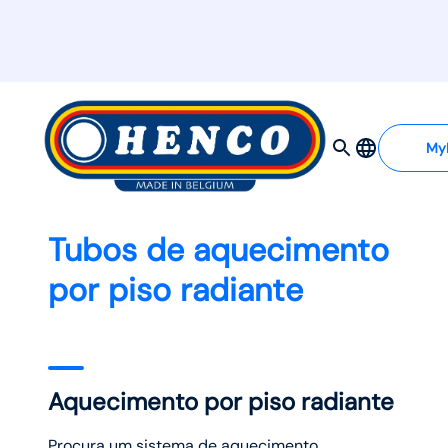
My
Tubos de aquecimento
por piso radiante
Aquecimento por piso radiante
Procura um sistema de aquecimento