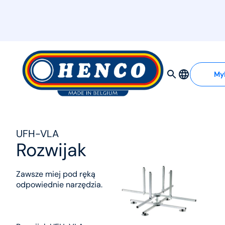
MyHenco
My
UFH-VLA
Rozwijak
Zawsze miej pod ręką
odpowiednie narzędzia.