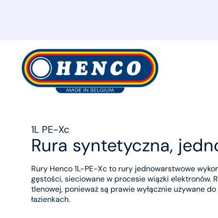
MyHenco
1L PE-Xc
Rura syntetyczna, jedn
Rury Henco 1L-PE-Xc to rury jednowarstwowe wykona
gęstości, sieciowane w procesie wiązki elektronów. R
tlenowej, ponieważ są prawie wyłącznie używane do 
łazienkach.