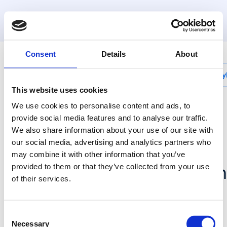
MyHenco
Consent
Details
About
My
This website uses cookies
We use cookies to personalise content and ads, to
provide social media features and to analyse our traffic.
We also share information about your use of our site with
UFH-ESK-VN
our social media, advertising and analytics partners who
Eindstuk 1"F Met
may combine it with other information that you’ve
Moer,Dichting,Kogelkr.,On
provided to them or that they’ve collected from your use
of their services.
3/8",VN
Consent
De UFH-ESK-VN is een
Necessary
Selection