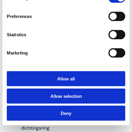
vernikkeld messing
eindstuk 1"F met
wartelmoer. Deze bevat
Preferences
tevens een kogel- en
ontluchtingskraan 3/8"
en wordt geleverd
Statistics
inclusief dichting.
Marketing
Vernikkeld
messing
Allow all
Kogelkraanset
(blauw en rood)
Allow selection
Ontluchtingskraan
3/8"
Deny
Inclusief
dichtingsring