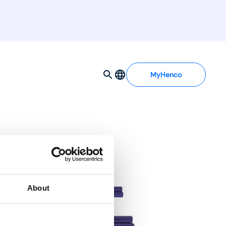
MyHenco
About