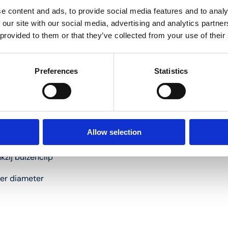
e content and ads, to provide social media features and to analy
 our site with our social media, advertising and analytics partn
 provided to them or that they’ve collected from your use of their
26 mm
segment
Preferences
Statistics
lauw
erschillende as-maat links
Allow selection
zij buizenclip
per diameter