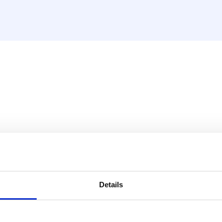
chap.
Details
: