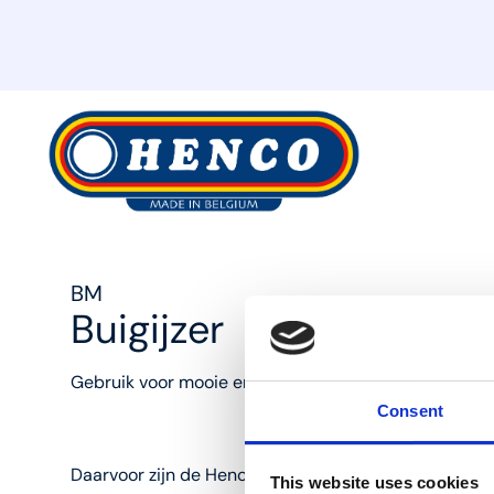
MyHenco
BM
Buigijzer
Gebruik voor mooie en strakke bochten buiggereeds
Consent
Daarvoor zijn de Henco buigijzers uitermate geschikt
This website uses cookies