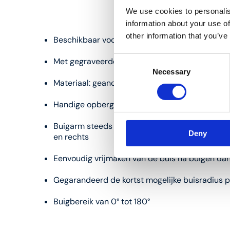
We use cookies to personalis
information about your use of
other information that you’ve
Beschikbaar voor buisdiameters 16, 18, 20 en 
Consent
Met gegraveerde hoekaanduiding op het buig
Necessary
Selection
Materiaal: geanodiseerd aluminium in Henco b
Handige opberging door kliksluiting
Buigarm steeds correct op buissegment door v
Deny
en rechts
Eenvoudig vrijmaken van de buis na buigen dank
Gegarandeerd de kortst mogelijke buisradius 
Buigbereik van 0° tot 180°