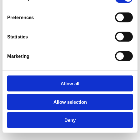
persfittingen - voor elke
situatie de beste oplossing.
Preferences
26P 3-delige messing
Statistics
koppelingen vlak dichtend:
Marketing
Geschikt voor Henco
meerlagenbuis
diameter 16, 20, 26 en
Allow all
32 mm
Allow selection
Materiaal body:
messing CW617
Deny
Aansluiting 1: pers
connectie