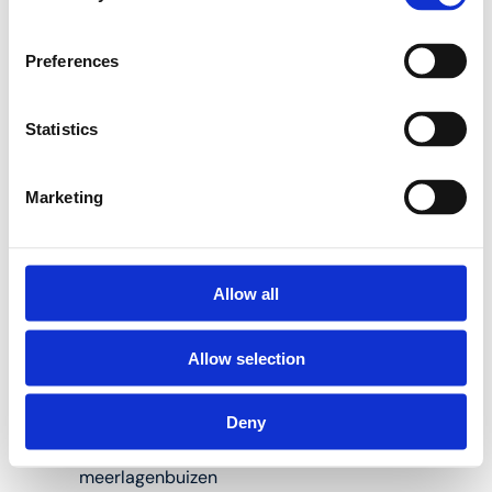
Henco buizensnijders.
Preferences
Geen botte mesjes
meer met de RS32 en
Statistics
RS63 Henco
buizensnijders:
Marketing
Geschikt voor de
IM63 Henco
Allow all
buizensnijder
Allow selection
Eenvoudig
vervangbaar
Deny
Ontworpen voor
kunststof en
meerlagenbuizen