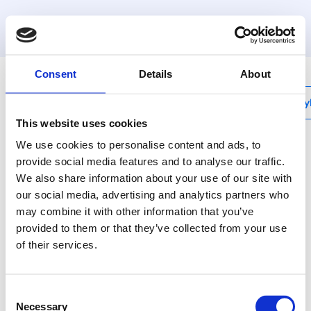
MyHenco
Consent
Details
About
My
This website uses cookies
We use cookies to personalise content and ads, to
provide social media features and to analyse our traffic.
We also share information about your use of our site with
RSEM
our social media, advertising and analytics partners who
Vervangmes voor RS32
may combine it with other information that you’ve
en RS63
provided to them or that they’ve collected from your use
of their services.
Gebruik voor correct
gesneden buizen
Consent
zonder bramen de
Necessary
Selection