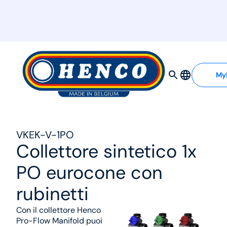
MyHenco
My
VKEK-V-1PO
Collettore sintetico 1x
PO eurocone con
rubinetti
Con il collettore Henco
Pro-Flow Manifold puoi