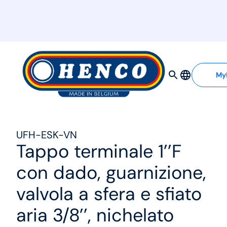
MyHenco
My
UFH-ESK-VN
Tappo terminale 1’’F
con dado, guarnizione,
valvola a sfera e sfiato
aria 3/8’’, nichelato