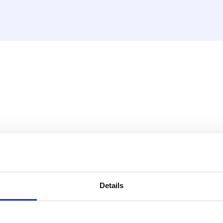
 in rotoli
ilene ad alta densità,
o alcuna barriera all'ossigeno
Details
 potabile.