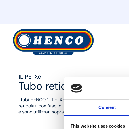
MyHenco
1L PE-Xc
Tubo reticolato 1L PE-Xc
I tubi HENCO 1L PE-Xc sono tubi monostrato in poliet
reticolati con fasci di elettroni. I tubi non presentan
Consent
e sono utilizzati soprattutto per gli impianti di acqua
This website uses cookies