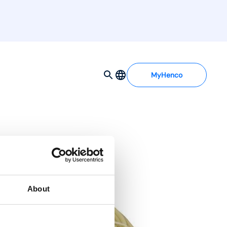
MyHenco
About