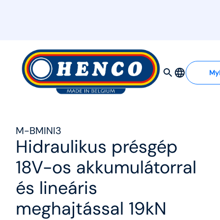
MyHenco
My
M-BMINI3
Hidraulikus présgép
18V-os akkumulátorral
és lineáris
meghajtással 19kN