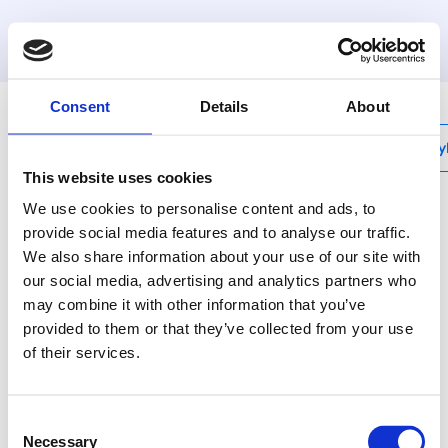
MyHenco
Consent
Details
About
My
This website uses cookies
We use cookies to personalise content and ads, to
provide social media features and to analyse our traffic.
We also share information about your use of our site with
10PG
our social media, advertising and analytics partners who
Középen szűkített T-
may combine it with other information that you’ve
idom
provided to them or that they’ve collected from your use
of their services.
Henco sárgaréz
présidomok gázhoz:
Consent
amikor a biztonság
Necessary
Selection