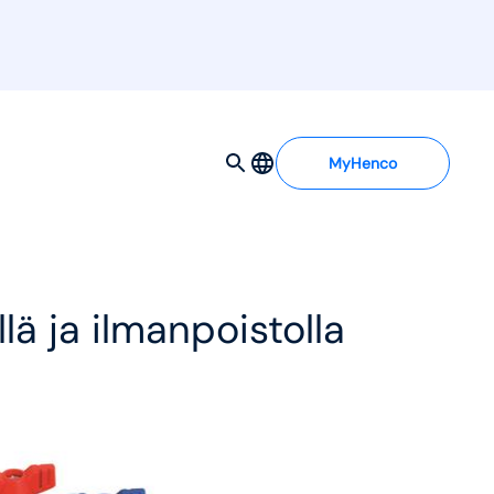
MyHenco
illä ja ilmanpoistolla