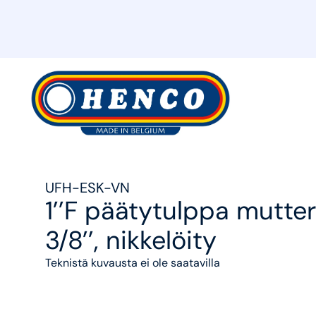
MyHenco
UFH-ESK-VN
1’’F päätytulppa mutterill
3/8’’, nikkelöity
Teknistä kuvausta ei ole saatavilla