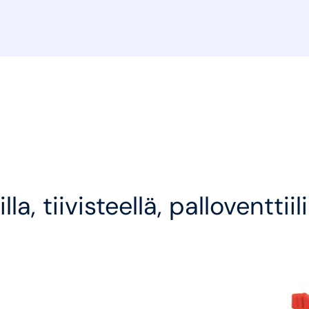
a, tiivisteellä, palloventtiil