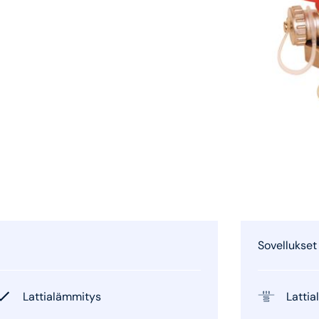
Sovellukset
Lattialämmitys
Latti