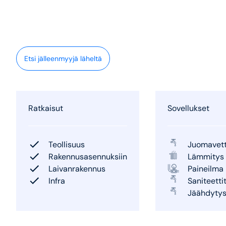
Etsi jälleenmyyjä läheltä
Ratkaisut
Sovellukset
Teollisuus
Juomavet
Rakennusasennuksiin
Lämmitys
Laivanrakennus
Paineilma
Infra
Saniteettit
Jäähdyty