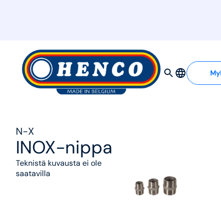
MyHenco
My
N-X
INOX-nippa
Teknistä kuvausta ei ole
saatavilla