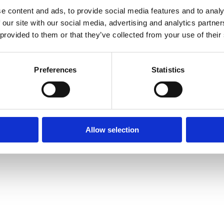
e content and ads, to provide social media features and to analy
 our site with our social media, advertising and analytics partn
de.
 provided to them or that they’ve collected from your use of their
Preferences
Statistics
ikel 18EK-0503).
gleventil til C/H
gt gevind x udvendigt
Allow selection