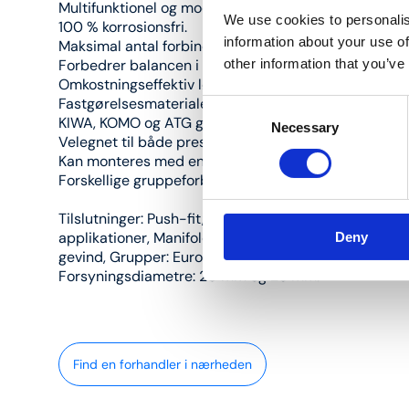
Multifunktionel og modulopbygget.
We use cookies to personalis
100 % korrosionsfri.
information about your use of
Maksimal antal forbindelser i meget kort byggelæng
other information that you’ve
Forbedrer balancen i et system.
Omkostningseffektiv løsning.
Fastgørelsesmaterialer til rådighed.
Consent
KIWA, KOMO og ATG godkendt.
Necessary
Selection
Velegnet til både presse- og push-fit applikationer.
Kan monteres med en 3/8” luftventil (matchende art
Forskellige gruppeforbindelser i ¾” eurocone muligt.
Tilslutninger: Push-fit, Press PVDF, Press messing, Ku
applikationer, Manifold: Henco dimensioner indvendi
Deny
gevind, Grupper: Eurocone ¾”.
Forsyningsdiametre: 20 mm og 26 mm.
Find en forhandler i nærheden