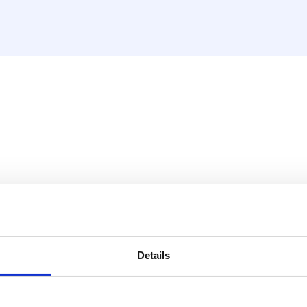
r krop til manifold, 3 eurok
r med 2 til 12 udgange (og
Details
ser i gulvet kan dermed