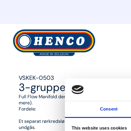
MyHenco
VSKEK-0503
3-gruppe forlænger elle
Full Flow Manifold den universelle syntetiske fordele
mere).
Fordele:
Consent
Et separat rørkredsløb for hvert tappunkt; forbindel
undgås.
This website uses cookies