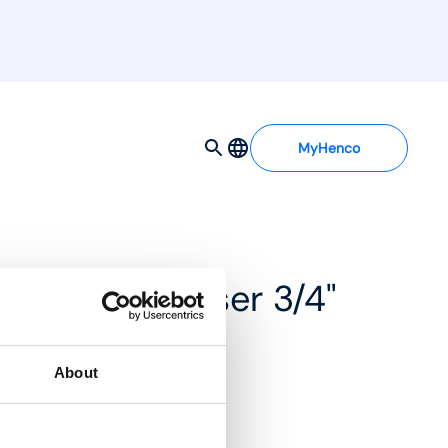
MyHenco
egleforbindelser 3/4"
About