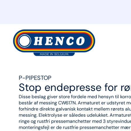
MyHenco
P-PIPESTOP
Stop endepresse for rø
Disse beslag giver store fordele med hensyn til korr
består af messing CW617N. Armaturet er udstyret med
forhindre direkte galvanisk kontakt mellem rørets a
messing. Elektrolyse er således udelukket. Armatur
ringe og rustfri pressemanchetter med 3 styrevinduer
monteringsfejl er de rustfrie pressemanchetter mær