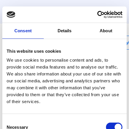
MyHenco
Consent
Details
About
My
This website uses cookies
We use cookies to personalise content and ads, to
provide social media features and to analyse our traffic.
We also share information about your use of our site with
1PKW
our social media, advertising and analytics partners who
Bøjning 90°
may combine it with other information that you’ve
provided to them or that they’ve collected from your use
PVDF pressfittings i
kombination med
of their services.
alupexrør, et
fuldstændigt
korrosionsfrit system.
Consent
De syntetiske
Necessary
Selection