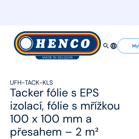
MyHenco
My
UFH-TACK-KLS
Tacker fólie s EPS
izolací, fólie s mřížkou
100 x 100 mm a
přesahem – 2 m²