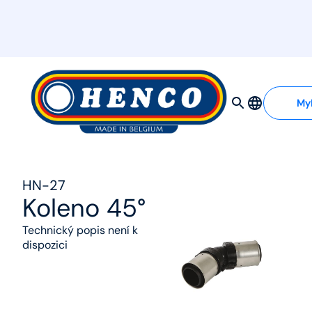
MyHenco
My
HN-27
Koleno 45°
Technický popis není k
dispozici