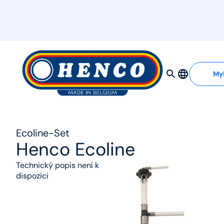
MyHenco
My
Ecoline-Set
Henco Ecoline
Technický popis není k
dispozici