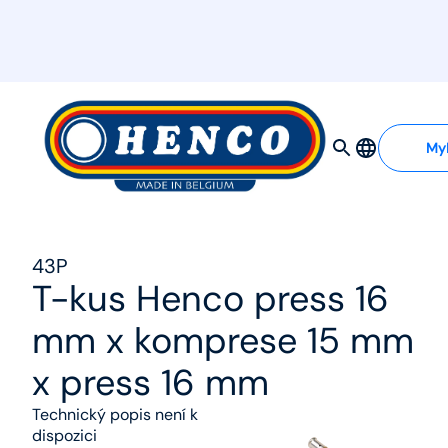
MyHenco
My
43P
T-kus Henco press 16
mm x komprese 15 mm
x press 16 mm
Technický popis není k
dispozici